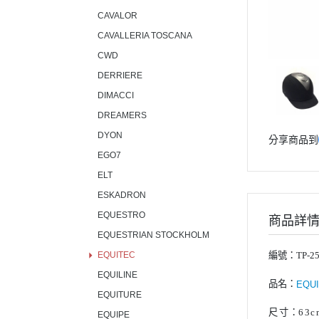
CAVALOR
CAVALLERIA TOSCANA
CWD
DERRIERE
DIMACCI
DREAMERS
DYON
分享商品到
EGO7
ELT
ESKADRON
EQUESTRO
商品詳
EQUESTRIAN STOCKHOLM
EQUITEC
編號：TP-25
EQUILINE
品名：
EQU
EQUITURE
尺寸
：
63c
EQUIPE