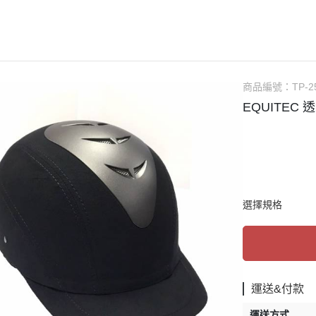
AUBRION
口銜
馬褲／男用
ARIAT
馬鞍
馬褲／童用
ANKY
馬鞍配備／腳鐙／肚帶
騎士帽
BR
矽膠汗墊／羊毛汗墊／緩衝墊
防護背心
商品編號：
TP-2
CAVALOR
護蹄 (碗公)
手套
EQUITEC 
CAVALLERIA TOSCANA
護具
綁腿
CWD
運輸護具 (綁腿／馬尾)
短筒馬靴
DERRIERE
繃帶
長筒馬靴／周邊
DIMACCI
耳罩
馬鞭
選擇規格
DREAMERS
馬衣（防蟲／毯衣／保暖）
馬刺／馬刺帶
DYON
調教配備
馬術用襪
EGO7
馬場馬術套組 (汗墊+繃帶)
比賽服飾用品
ELT
綜合障礙套組 (汗墊+護具/耳罩)
休閒服飾用品
運送&付款
ESKADRON
馬場馬術汗墊
皮帶／腰帶
運送方式