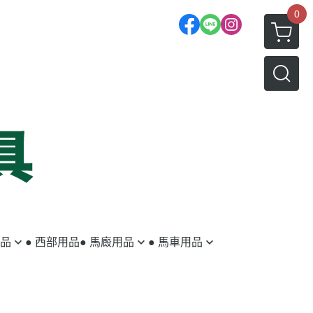
0
用品
● 西部用品
● 馬廄用品
● 馬車用品
蹄鐵／蹄釘
馬車
釘蹄用具
拖車配件