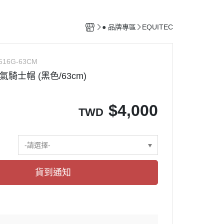
馬廄設備
清潔用具
● 品牌專區
EQUITEC
配備保養用品
516G-63CM
透氣騎士帽 (黑色/63cm)
$
4,000
TWD
-請選擇-
貨到通知