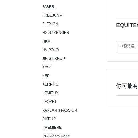
FABBRI
FREEJUMP
FLEX-ON
EQUIT
HS SPRENGER
HKM
-請選擇-
HV POLO
JIN STIRRUP
KASK
KEP
KERRITS
你可能
LEMIEUX
LEOVET
PARLANTI PASSION
PIKEUR
PREMIERE
RG Riders Gene