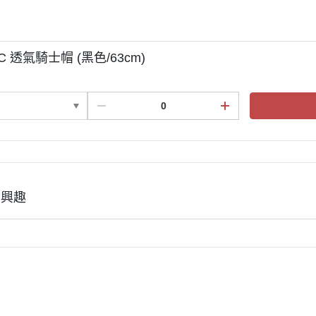
KASK
KEP
KERRITS
EC 透氣騎士帽 (黑色/63cm)
LEMIEUX
LEOVET
PARLANTI PASSION
PIKEUR
PREMIERE
RG Riders Gene
有興趣
RAPIDE
ROECKL
SAMSHIELD．服飾
SAMSHIELD．騎士帽
SEAVER