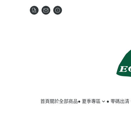
首頁
關於
全部商品
● 夏季專區
● 零碼出清
馬匹用品
夏季服飾
騎士用品
冬季服飾