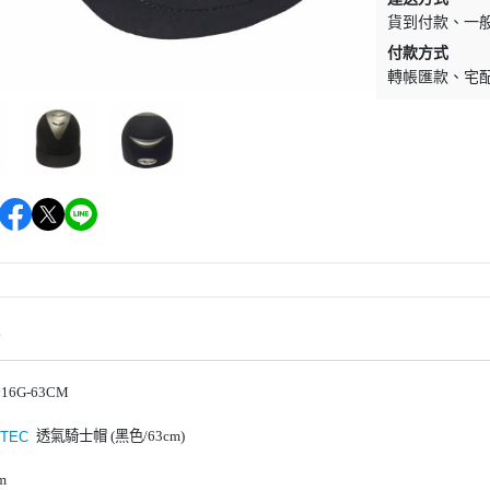
貨到付款
一
EQUESTRO
綜合障礙汗墊
騎馬內褲內衣
付款方式
EQUESTRIAN STOCKHOLM
營養補充食品
馬術用包
轉帳匯款
宅
EQUITEC
馬蹄照護用品
對講機
EQUILINE
防蚊驅蠅用品
飾品／其他
EQUITURE
毛髮皮膚護理
EQUIPE
肌肉關節護理
FABBRI
比賽美容用品
FREEJUMP
餅乾零食
FLEX-ON
馬用玩具
情
HS SPRENGER
HKM
16G-63CM
HV POLO
透氣騎士帽 (黑色/63cm)
ITEC
JIN STIRRUP
m