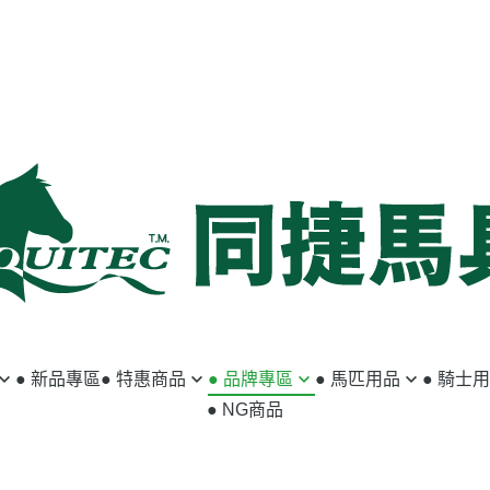
● 新品專區
● 特惠商品
● 品牌專區
● 馬匹用品
● 騎士
● NG商品
馬匹用品
ABSORBINE
籠頭／牽馬繩
小騎士專區
騎士用品
ACAVALLO
韁繩／額革
馬褲／女用