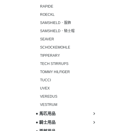
RAPIDE
ROECKL
SAMSHIELD．服飾
SAMSHIELD．騎士帽
SEAVER
SCHOCKEMOHLE
TIPPERARY
TECH STIRRUPS
TOMMY HILFIGER
TUCCI
UVEX
VEREDUS
VESTRUM
● 馬匹用品
● 騎士用品