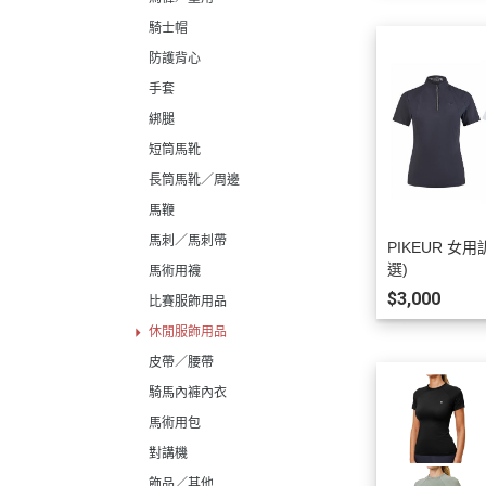
騎士帽
防護背心
手套
綁腿
短筒馬靴
長筒馬靴／周邊
馬鞭
馬刺／馬刺帶
PIKEUR 女用
選)
馬術用襪
$3,000
比賽服飾用品
休閒服飾用品
皮帶／腰帶
騎馬內褲內衣
馬術用包
對講機
飾品／其他