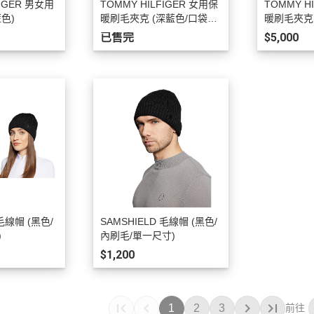
FIGER 男女用
TOMMY HILFIGER 女用保
TOMMY H
色)
暖刷毛夾克 (深藍色/口袋設
暖刷毛夾克
計/M)
計/M)
已售完
$5,000
 毛線帽 (黑色/
SAMSHIELD 毛線帽 (黑色/
)
內刷毛/單一尺寸)
$1,200
1
2
3