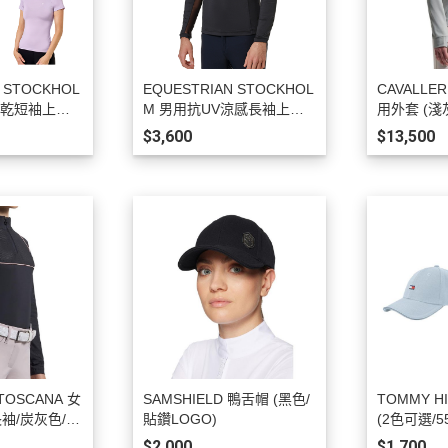
KASK
KEP
KERRITS
 STOCKHOL
EQUESTRIAN STOCKHOL
CAVALLER
LEMIEUX
速乾短袖上衣
M 男用抗UV涼感長袖上衣
用外套 (淺
(黑色/M)
輕薄透氣)
LEOVET
$3,600
$13,500
PARLANTI PASSION
PIKEUR
PREMIERE
RG Riders Gene
RAPIDE
ROECKL
SAMSHIELD．服飾
SAMSHIELD．騎士帽
 TOSCANA 女
SAMSHIELD 鴨舌帽 (黑色/
TOMMY H
袖/炭灰色/1
貼鑽LOGO)
(2色可選/55
SEAVER
$2,000
$1,700