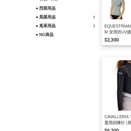
● 西部用品
● 馬廄用品
● 馬車用品
EQUESTRIAN
M 女用抗UV
● NG商品
(4色可選/S/M)
$2,300
CAVALLERIA
童用訓練衫 (長
2/14)
$6,200