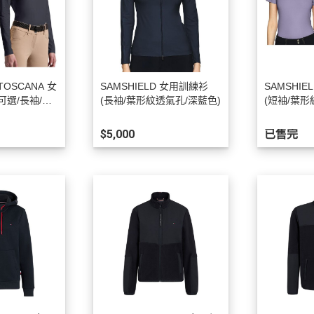
 TOSCANA 女
SAMSHIELD 女用訓練衫
SAMSHI
可選/長袖/透
(長袖/葉形紋透氣孔/深藍色)
(短袖/葉
選)
$5,000
已售完