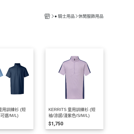
馬廄設備
清潔用具
● 騎士用品
休閒服飾用品
配備保養用品
 童用訓練衫 (短
KERRITS 童用訓練衫 (短
可選/M/L)
袖/涼感/淺紫色/S/M/L)
$1,750