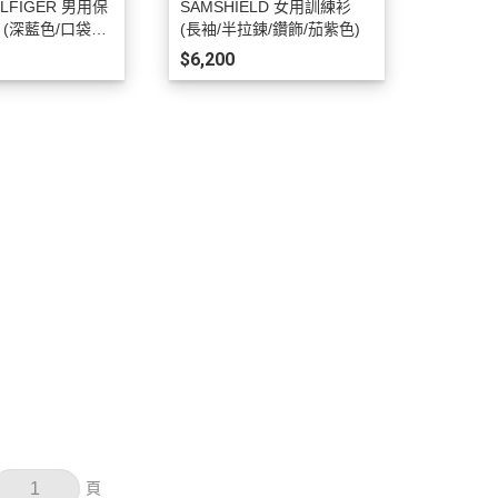
ILFIGER 男用保
SAMSHIELD 女用訓練衫
 (深藍色/口袋設
(長袖/半拉鍊/鑽飾/茄紫色)
$6,200