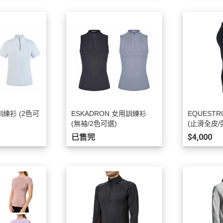
EQUESTRO
綜合障礙汗墊
騎馬內褲內衣
EQUESTRIAN STOCKHOLM
營養補充食品
馬術用包
EQUITEC
馬蹄照護用品
對講機
EQUILINE
防蚊驅蠅用品
飾品／其他
EQUITURE
毛髮皮膚護理
EQUIPE
肌肉關節護理
FABBRI
比賽美容用品
訓練衫 (2色可
ESKADRON 女用訓練衫
EQUEST
(無袖/2色可選)
(止滑全皮/
FREEJUMP
餅乾零食
8/140/152)
已售完
$4,000
FLEX-ON
馬用玩具
HS SPRENGER
HKM
HV POLO
JIN STIRRUP