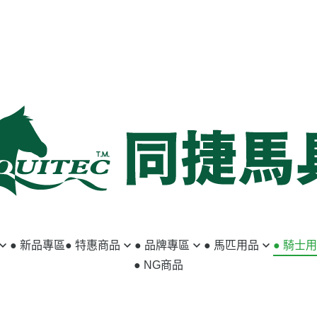
● 新品專區
● 特惠商品
● 品牌專區
● 馬匹用品
● 騎士
● NG商品
馬匹用品
ABSORBINE
籠頭／牽馬繩
小騎士專區
騎士用品
ACAVALLO
韁繩／額革
馬褲／女用