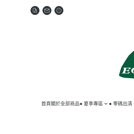
首頁
關於
全部商品
● 夏季專區
● 零碼出清
馬匹用品
夏季服飾
騎士用品
冬季服飾