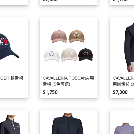
SCHOCKEMOHLE
TIPPERARY
TECH STIRRUPS
TOMMY HILFIGER
TUCCI
UVEX
VEREDUS
VESTRUM
FIGER 鴨舌帽
CAVALLERIA TOSCANA 鴨
CAVALLER
)
舌帽 (5色可選)
用圓領衫 (
$1,750
$7,300