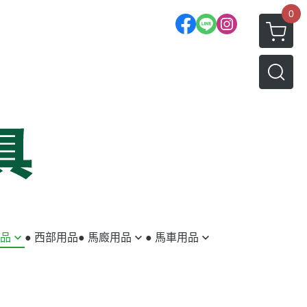
0
用品
● 西部用品
● 馬廄用品
● 馬車用品
蹄鐵／蹄釘
馬車
釘蹄用具
拖車配件