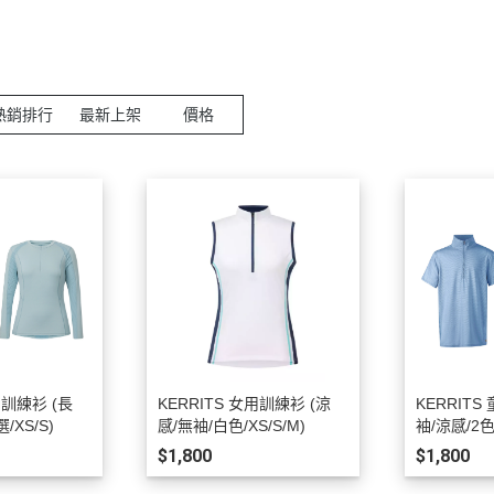
AUBRION
口銜
馬褲／男用
ARIAT
馬鞍
馬褲／童用
ANKY
馬鞍配備／腳鐙／肚帶
騎士帽
熱銷排行
最新上架
價格
BR
矽膠汗墊／羊毛汗墊／緩衝墊
防護背心
CAVALOR
護蹄 (碗公)
手套
CAVALLERIA TOSCANA
護具
綁腿
CWD
運輸護具 (綁腿／馬尾)
短筒馬靴
DERRIERE
繃帶
長筒馬靴／周邊
DIMACCI
耳罩
馬鞭
DREAMERS
馬衣（防蟲／毯衣／保暖）
馬刺／馬刺帶
DYON
調教配備
馬術用襪
用訓練衫 (長
KERRITS 女用訓練衫 (涼
KERRITS
EGO7
馬場馬術套組 (汗墊+繃帶)
比賽服飾用品
/XS/S)
感/無袖/白色/XS/S/M)
袖/涼感/2色
ELT
綜合障礙套組 (汗墊+護具/耳罩)
休閒服飾用品
$1,800
$1,800
ESKADRON
馬場馬術汗墊
皮帶／腰帶