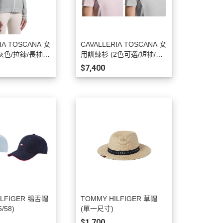
IA TOSCANA 女
CAVALLERIA TOSCANA 女
灰色/拉鍊/長袖/
用訓練衫 (2色可選/短袖/透
氣)
$7,400
ILFIGER 鴨舌帽
TOMMY HILFIGER 草帽
/58)
(單一尺寸)
$1,700