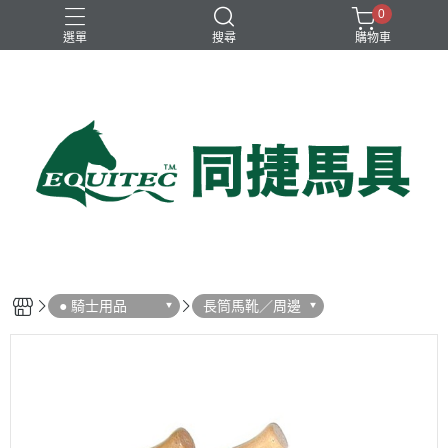
0
選單
搜尋
購物車
兒童比賽馬褲
女用比賽衫
女用比賽馬褲
女用訓練衫
男用比賽衫
● 騎士用品
長筒馬靴／周邊