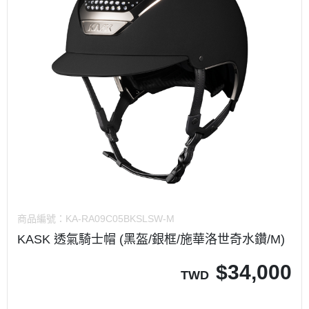
商品編號：
KA-RA09C05BKSLSW-M
KASK 透氣騎士帽 (黑盔/銀框/施華洛世奇水鑽/M)
$
34,000
TWD