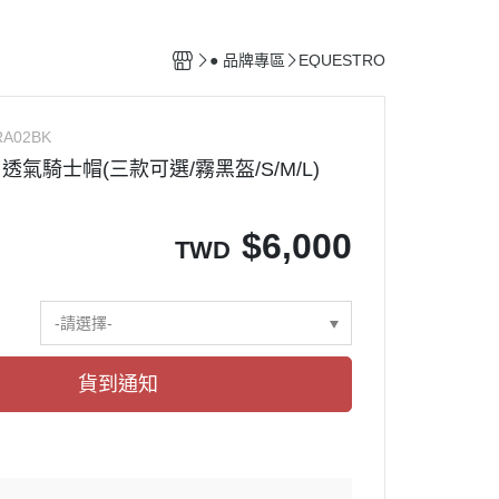
馬廄設備
清潔用具
● 品牌專區
EQUESTRO
配備保養用品
RA02BK
O 透氣騎士帽(三款可選/霧黑盔/S/M/L)
$
6,000
TWD
-請選擇-
貨到通知