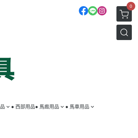
0
用品
● 西部用品
● 馬廄用品
● 馬車用品
蹄鐵／蹄釘
馬車
釘蹄用具
拖車配件