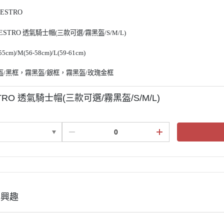
KASK
ESTRO
KEP
ESTRO
透氣騎士帽(三款可選/霧黑盔/S/M/L)
KERRITS
LEMIEUX
5cm)/
M(56-58cm)/L(59-61cm)
LEOVET
盔/黑框，霧黑盔/銀框，霧黑盔/玫瑰金框
PARLANTI PASSION
TRO 透氣騎士帽(三款可選/霧黑盔/S/M/L)
PIKEUR
PREMIERE
RG Riders Gene
RAPIDE
ROECKL
SAMSHIELD．服飾
有興趣
SAMSHIELD．騎士帽
SEAVER