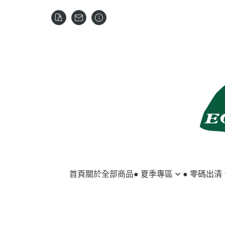
首頁
關於
全部商品
● 夏季專區
● 零碼出清
馬匹用品
夏季服飾
騎士用品
冬季服飾