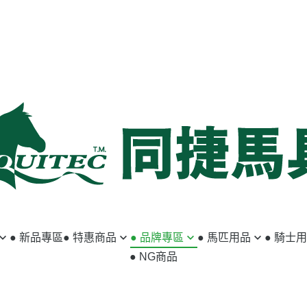
● 新品專區
● 特惠商品
● 品牌專區
● 馬匹用品
● 騎士
● NG商品
馬匹用品
ABSORBINE
籠頭／牽馬繩
小騎士專區
騎士用品
ACAVALLO
韁繩／額革
馬褲／女用