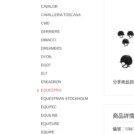
CAVALOR
CAVALLERIA TOSCANA
CWD
DERRIERE
DIMACCI
DREAMERS
DYON
EGO7
ELT
分享商品到
ESKADRON
EQUESTRO
EQUESTRIAN STOCKHOLM
EQUITEC
商品詳
EQUILINE
EQUITURE
編號：UM-R
EQUIPE