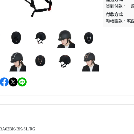
貨到付款
一
EQUESTRO
綜合障礙汗墊
騎馬內褲內衣
付款方式
EQUESTRIAN STOCKHOLM
營養補充食品
馬術用包
轉帳匯款
宅
EQUITEC
馬蹄照護用品
對講機
EQUILINE
防蚊驅蠅用品
飾品／其他
EQUITURE
毛髮皮膚護理
EQUIPE
肌肉關節護理
FABBRI
比賽美容用品
FREEJUMP
餅乾零食
FLEX-ON
馬用玩具
HS SPRENGER
HKM
HV POLO
情
JIN STIRRUP
A02BK-BK/SL/RG