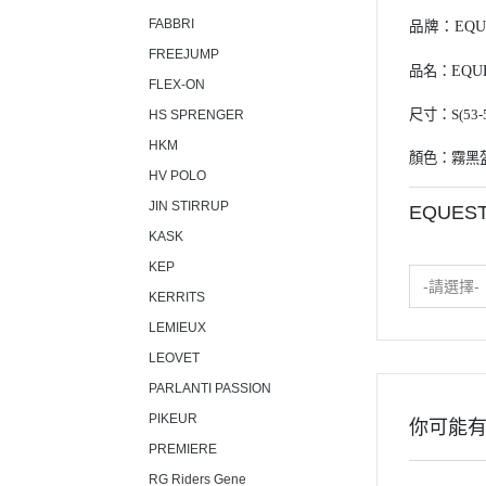
FABBRI
品牌：
EQU
FREEJUMP
品名：
EQU
FLEX-ON
尺寸：S(53-5
HS SPRENGER
HKM
顏色：霧黑
HV POLO
JIN STIRRUP
EQUES
KASK
KEP
-請選擇-
KERRITS
LEMIEUX
LEOVET
PARLANTI PASSION
PIKEUR
你可能
PREMIERE
RG Riders Gene