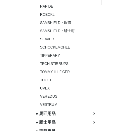
RAPIDE
ROECKL
SAMSHIELD．服飾
SAMSHIELD．騎士帽
SEAVER
SCHOCKEMOHLE
TIPPERARY
TECH STIRRUPS
TOMMY HILFIGER
TUCCI
UVEX
VEREDUS
VESTRUM
● 馬匹用品
● 騎士用品