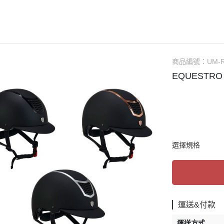
AUBRION
口銜
馬褲／男用
ARIAT
馬鞍
馬褲／童用
ANKY
馬鞍配備／腳鐙／肚帶
騎士帽
BR
矽膠汗墊／羊毛汗墊／緩衝墊
防護背心
商品編號：
UM-
CAVALOR
護蹄 (碗公)
手套
EQUESTR
CAVALLERIA TOSCANA
護具
綁腿
CWD
運輸護具 (綁腿／馬尾)
短筒馬靴
DERRIERE
繃帶
長筒馬靴／周邊
DIMACCI
耳罩
馬鞭
選擇規格
DREAMERS
馬衣（防蟲／毯衣／保暖）
馬刺／馬刺帶
DYON
調教配備
馬術用襪
EGO7
馬場馬術套組 (汗墊+繃帶)
比賽服飾用品
ELT
綜合障礙套組 (汗墊+護具/耳罩)
休閒服飾用品
運送&付款
ESKADRON
馬場馬術汗墊
皮帶／腰帶
運送方式