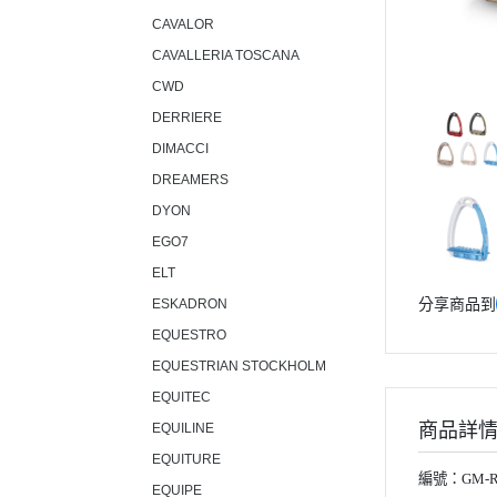
CAVALOR
CAVALLERIA TOSCANA
CWD
DERRIERE
DIMACCI
DREAMERS
DYON
EGO7
ELT
分享商品到
ESKADRON
EQUESTRO
EQUESTRIAN STOCKHOLM
EQUITEC
商品詳
EQUILINE
EQUITURE
編號：GM-R
EQUIPE