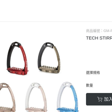
AUBRION
口銜
馬褲／男用
ARIAT
馬鞍
馬褲／童用
ANKY
馬鞍配備／腳鐙／肚帶
騎士帽
BR
矽膠汗墊／羊毛汗墊／緩衝墊
防護背心
商品編號：
GM-
CAVALOR
護蹄 (碗公)
手套
TECH STI
CAVALLERIA TOSCANA
護具
綁腿
CWD
運輸護具 (綁腿／馬尾)
短筒馬靴
DERRIERE
繃帶
長筒馬靴／周邊
DIMACCI
耳罩
馬鞭
選擇規格
DREAMERS
馬衣（防蟲／毯衣／保暖）
馬刺／馬刺帶
DYON
調教配備
馬術用襪
數量
EGO7
馬場馬術套組 (汗墊+繃帶)
比賽服飾用品
加
ELT
綜合障礙套組 (汗墊+護具/耳罩)
休閒服飾用品
ESKADRON
馬場馬術汗墊
皮帶／腰帶