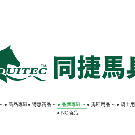
● 新品專區
● 特惠商品
● 品牌專區
● 馬匹用品
● 騎士
● NG商品
馬匹用品
ABSORBINE
籠頭／牽馬繩
小騎士專區
騎士用品
ACAVALLO
韁繩／額革
馬褲／女用