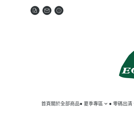
首頁
關於
全部商品
● 夏季專區
● 零碼出清
馬匹用品
夏季服飾
騎士用品
冬季服飾