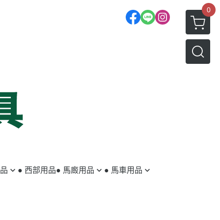
0
用品
● 西部用品
● 馬廄用品
● 馬車用品
蹄鐵／蹄釘
馬車
釘蹄用具
拖車配件