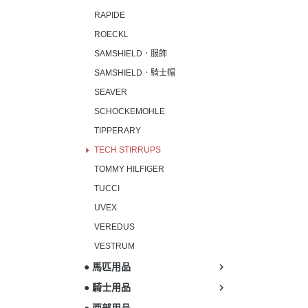
RAPIDE
ROECKL
SAMSHIELD．服飾
SAMSHIELD．騎士帽
SEAVER
SCHOCKEMOHLE
TIPPERARY
TECH STIRRUPS
TOMMY HILFIGER
TUCCI
UVEX
VEREDUS
VESTRUM
● 馬匹用品
● 騎士用品