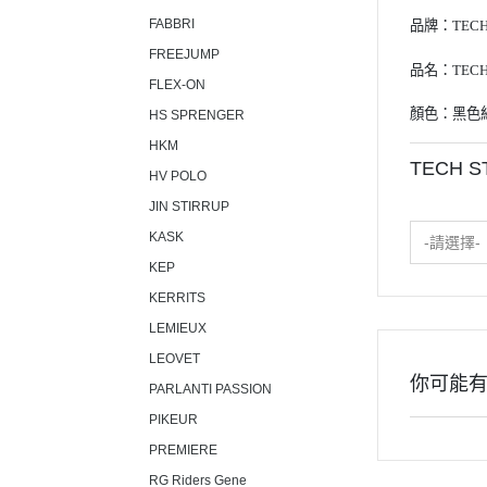
FABBRI
品牌：
TECH
FREEJUMP
品名：TECH
FLEX-ON
顏色：黑色
HS SPRENGER
HKM
TECH 
HV POLO
JIN STIRRUP
KASK
-請選擇-
KEP
KERRITS
LEMIEUX
LEOVET
你可能
PARLANTI PASSION
PIKEUR
PREMIERE
RG Riders Gene