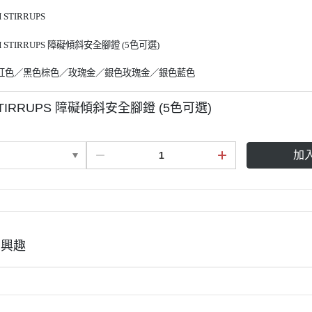
KASK
 STIRRUPS
KEP
 STIRRUPS 障礙傾斜安全腳鐙 (5色可選)
KERRITS
LEMIEUX
紅色／黑色棕色
／玫瑰金
／銀
色玫瑰金
／銀色藍色
LEOVET
STIRRUPS 障礙傾斜安全腳鐙 (5色可選)
PARLANTI PASSION
PIKEUR
加
PREMIERE
RG Riders Gene
RAPIDE
ROECKL
有興趣
SAMSHIELD．服飾
SAMSHIELD．騎士帽
SEAVER