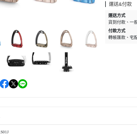
運送&付款
EQUESTRO
綜合障礙汗墊
騎馬內褲內衣
運送方式
EQUESTRIAN STOCKHOLM
營養補充食品
馬術用包
貨到付款
一
EQUITEC
馬蹄照護用品
對講機
付款方式
EQUILINE
防蚊驅蠅用品
飾品／其他
轉帳匯款
宅
EQUITURE
毛髮皮膚護理
EQUIPE
肌肉關節護理
FABBRI
比賽美容用品
FREEJUMP
餅乾零食
FLEX-ON
馬用玩具
HS SPRENGER
HKM
HV POLO
情
JIN STIRRUP
S01J