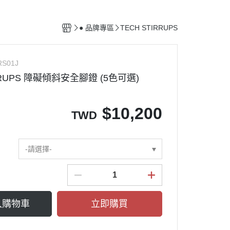
馬廄設備
清潔用具
● 品牌專區
TECH STIRRUPS
配備保養用品
RS01J
RRUPS 障礙傾斜安全腳鐙 (5色可選)
$
10,200
TWD
-請選擇-
入購物車
立即購買