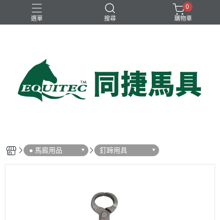
0
選單
搜尋
購物車
兒童比賽馬褲
女用比賽衫
女用比賽馬褲
女用訓練衫
男用比賽衫
● 馬廄用品
釘蹄用具