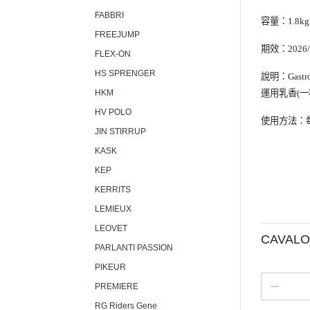
FABBRI
容量：1.8kg
FREEJUMP
期效：2026/
FLEX-ON
HS SPRENGER
說明：
Gas
HKM
運用乳香(
HV POLO
使用方法：每
JIN STIRRUP
KASK
KEP
KERRITS
LEMIEUX
LEOVET
CAVAL
PARLANTI PASSION
PIKEUR
PREMIERE
RG Riders Gene