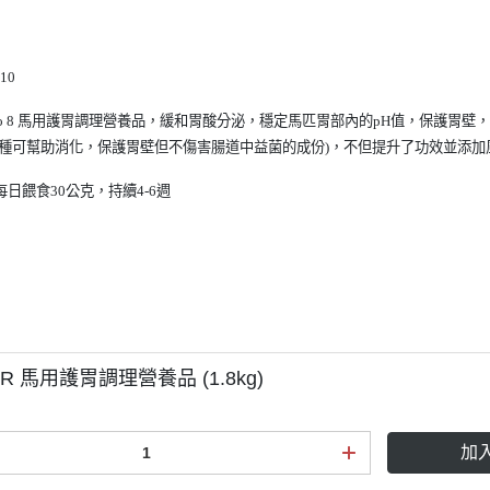
KASK
KEP
KERRITS
10
LEMIEUX
tro 8 馬用護胃調理營養品，
緩和胃酸分泌，穩定馬匹胃部內的pH值，保護胃壁
LEOVET
一種可幫助消化，保護胃壁但不傷害腸道中益菌的成份)，不但提升了功效並添加
PARLANTI PASSION
日餵食30公克，持續4-6週
PIKEUR
PREMIERE
RG Riders Gene
RAPIDE
ROECKL
OR 馬用護胃調理營養品 (1.8kg)
SAMSHIELD．服飾
SAMSHIELD．騎士帽
加
SEAVER