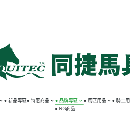
● 新品專區
● 特惠商品
● 品牌專區
● 馬匹用品
● 騎士
● NG商品
馬匹用品
ABSORBINE
籠頭／牽馬繩
小騎士專區
騎士用品
ACAVALLO
韁繩／額革
馬褲／女用