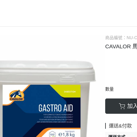
AUBRION
口銜
馬褲／男用
ARIAT
馬鞍
馬褲／童用
ANKY
馬鞍配備／腳鐙／肚帶
騎士帽
BR
矽膠汗墊／羊毛汗墊／緩衝墊
防護背心
商品編號：
NU-C
CAVALOR
護蹄 (碗公)
手套
CAVALOR 
CAVALLERIA TOSCANA
護具
綁腿
CWD
運輸護具 (綁腿／馬尾)
短筒馬靴
DERRIERE
繃帶
長筒馬靴／周邊
DIMACCI
耳罩
馬鞭
數量
DREAMERS
馬衣（防蟲／毯衣／保暖）
馬刺／馬刺帶
DYON
調教配備
馬術用襪
加
EGO7
馬場馬術套組 (汗墊+繃帶)
比賽服飾用品
ELT
綜合障礙套組 (汗墊+護具/耳罩)
休閒服飾用品
運送&付款
ESKADRON
馬場馬術汗墊
皮帶／腰帶