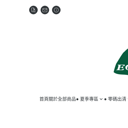
首頁
關於
全部商品
● 夏季專區
● 零碼出清
馬匹用品
夏季服飾
騎士用品
冬季服飾