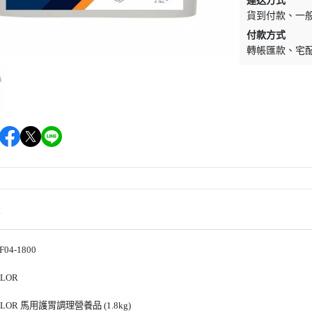
運送方式
EQUESTRO
綜合障礙汗墊
騎馬內褲內衣
貨到付款
一
付款方式
EQUESTRIAN STOCKHOLM
營養補充食品
馬術用包
轉帳匯款
宅
EQUITEC
馬蹄照護用品
對講機
EQUILINE
防蚊驅蠅用品
飾品／其他
EQUITURE
毛髮皮膚護理
EQUIPE
肌肉關節護理
FABBRI
比賽美容用品
FREEJUMP
餅乾零食
FLEX-ON
馬用玩具
情
HS SPRENGER
HKM
04-1800
HV POLO
LOR
JIN STIRRUP
LOR 馬用護胃調理營養品 (1.8kg)