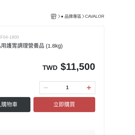
馬廄設備
清潔用具
● 品牌專區
CAVALOR
配備保養用品
F04-1800
馬用護胃調理營養品 (1.8kg)
$
11,500
TWD
入購物車
立即購買