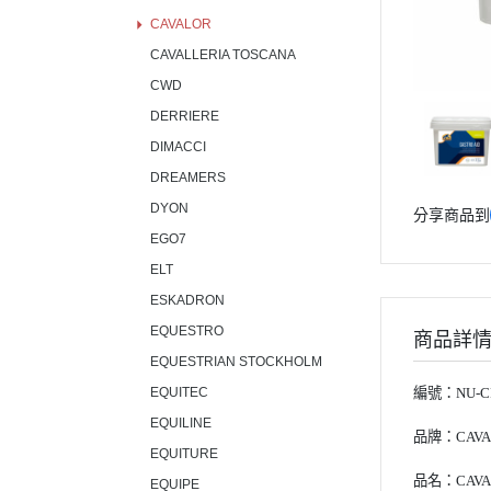
CAVALOR
CAVALLERIA TOSCANA
CWD
DERRIERE
DIMACCI
DREAMERS
DYON
分享商品到
EGO7
ELT
ESKADRON
EQUESTRO
商品詳
EQUESTRIAN STOCKHOLM
EQUITEC
編號：NU-CF
EQUILINE
品牌：CAVA
EQUITURE
品名：CAVA
EQUIPE