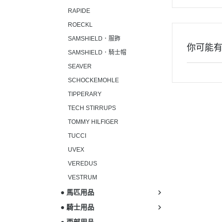
RAPIDE
ROECKL
SAMSHIELD．服飾
你可能
SAMSHIELD．騎士帽
SEAVER
SCHOCKEMOHLE
TIPPERARY
TECH STIRRUPS
TOMMY HILFIGER
TUCCI
UVEX
VEREDUS
VESTRUM
● 馬匹用品
● 騎士用品