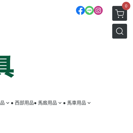
0
用品
● 西部用品
● 馬廄用品
● 馬車用品
蹄鐵／蹄釘
馬車
釘蹄用具
拖車配件