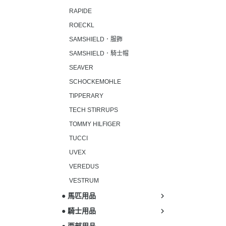
RAPIDE
ROECKL
SAMSHIELD．服飾
SAMSHIELD．騎士帽
SEAVER
SCHOCKEMOHLE
TIPPERARY
TECH STIRRUPS
TOMMY HILFIGER
TUCCI
UVEX
VEREDUS
VESTRUM
● 馬匹用品
● 騎士用品