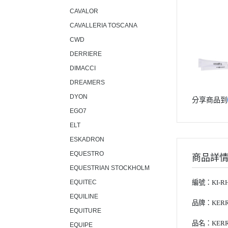
CAVALOR
CAVALLERIA TOSCANA
CWD
DERRIERE
DIMACCI
DREAMERS
DYON
分享商品到
EGO7
ELT
ESKADRON
EQUESTRO
商品詳
EQUESTRIAN STOCKHOLM
EQUITEC
編號：KI-RH
EQUILINE
品牌：KERR
EQUITURE
品名：KERRI
EQUIPE