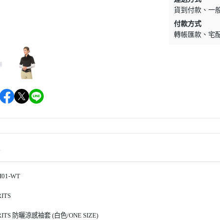
貨到付款
一
EQUESTRO
綜合障礙汗墊
騎馬內褲內衣
付款方式
EQUESTRIAN STOCKHOLM
營養補充食品
馬術用包
轉帳匯款
宅
EQUITEC
馬蹄照護用品
對講機
EQUILINE
防蚊驅蠅用品
飾品／其他
EQUITURE
毛髮皮膚護理
EQUIPE
肌肉關節護理
FABBRI
比賽美容用品
FREEJUMP
餅乾零食
FLEX-ON
馬用玩具
情
HS SPRENGER
HKM
01-WT
HV POLO
ITS
JIN STIRRUP
TS 防曬涼感袖套 (白色/ONE SIZE)