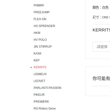
FABBRI
顏色：白色
FREEJUMP
尺寸：
ONE 
FLEX-ON
HS SPRENGER
KERRI
HKM
HV POLO
-請選擇-
JIN STIRRUP
KASK
KEP
KERRITS
LEMIEUX
你可能
LEOVET
PARLANTI PASSION
PIKEUR
PREMIERE
RG Riders Gene