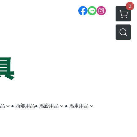
0
用品
● 西部用品
● 馬廄用品
● 馬車用品
蹄鐵／蹄釘
馬車
釘蹄用具
拖車配件