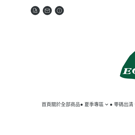
首頁
關於
全部商品
● 夏季專區
● 零碼出清
馬匹用品
夏季服飾
騎士用品
冬季服飾