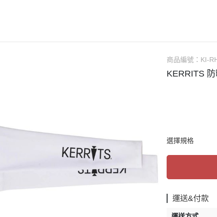
AUBRION
口銜
馬褲／男用
ARIAT
馬鞍
馬褲／童用
ANKY
馬鞍配備／腳鐙／肚帶
騎士帽
BR
矽膠汗墊／羊毛汗墊／緩衝墊
防護背心
商品編號：
KI-R
CAVALOR
護蹄 (碗公)
手套
KERRITS 
CAVALLERIA TOSCANA
護具
綁腿
CWD
運輸護具 (綁腿／馬尾)
短筒馬靴
DERRIERE
繃帶
長筒馬靴／周邊
DIMACCI
耳罩
馬鞭
選擇規格
DREAMERS
馬衣（防蟲／毯衣／保暖）
馬刺／馬刺帶
DYON
調教配備
馬術用襪
EGO7
馬場馬術套組 (汗墊+繃帶)
比賽服飾用品
ELT
綜合障礙套組 (汗墊+護具/耳罩)
休閒服飾用品
運送&付款
ESKADRON
馬場馬術汗墊
皮帶／腰帶
運送方式