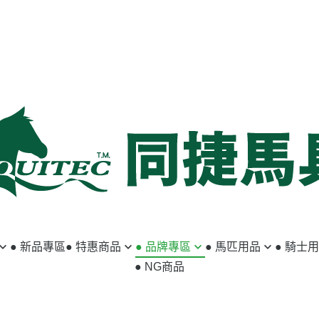
● 新品專區
● 特惠商品
● 品牌專區
● 馬匹用品
● 騎士
● NG商品
馬匹用品
ABSORBINE
籠頭／牽馬繩
小騎士專區
騎士用品
ACAVALLO
韁繩／額革
馬褲／女用