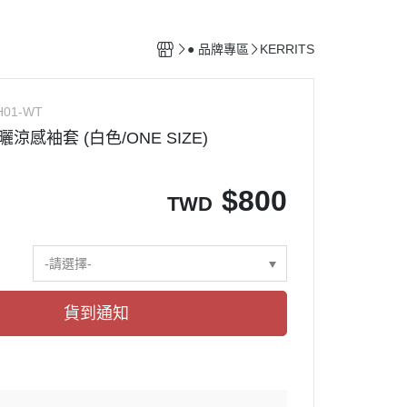
馬廄設備
清潔用具
● 品牌專區
KERRITS
配備保養用品
H01-WT
防曬涼感袖套 (白色/ONE SIZE)
$
800
TWD
-請選擇-
貨到通知