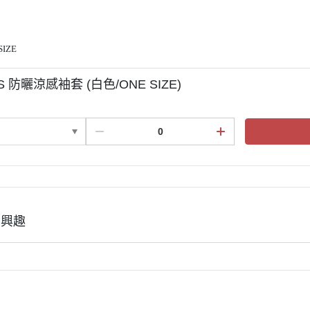
KASK
KEP
KERRITS
SIZE
LEMIEUX
TS 防曬涼感袖套 (白色/ONE SIZE)
LEOVET
PARLANTI PASSION
PIKEUR
PREMIERE
RG Riders Gene
RAPIDE
有興趣
ROECKL
SAMSHIELD．服飾
SAMSHIELD．騎士帽
SEAVER