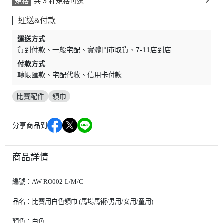
規格
共 3 種規格可選
運送&付款
運送方式
貨到付款
一般宅配
實體門市取貨
7-11店到店
付款方式
轉帳匯款
宅配代收
信用卡付款
比賽配件
領巾
分享商品到
商品詳情
編號：AW-RO002-L/M/C
品名：比賽用白色領巾 (馬場馬術/男用/女用/童用)
顏色：白色