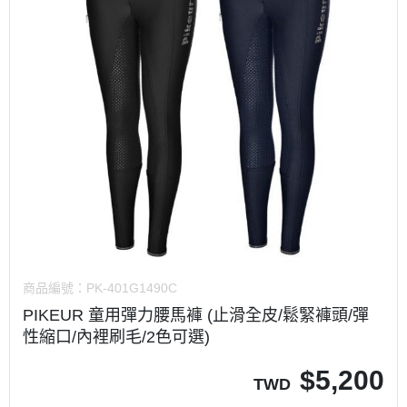
商品編號：
PK-401G1490C
PIKEUR 童用彈力腰馬褲 (止滑全皮/鬆緊褲頭/彈
性縮口/內裡刷毛/2色可選)
$
5,200
TWD