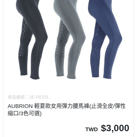
商品編號：
SE-RE03L
AUBRION 輕夏款女用彈力腰馬褲(止滑全皮/彈性
縮口/3色可選)
$
3,000
TWD