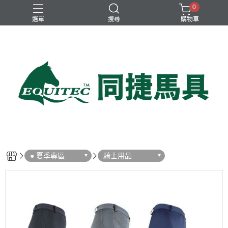
0
選單
搜尋
購物車
兒童比賽馬褲
女用比賽衫
女用比賽馬褲
女用訓練衫
男用比賽衫
● 夏季專區
騎士用品