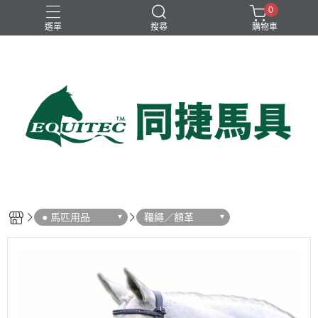
0
選單
搜尋
購物車
兒童比賽馬褲
女用比賽衫
女用比賽馬褲
女用訓練衫
男用比賽衫
● 馬匹用品
韁繩／額革