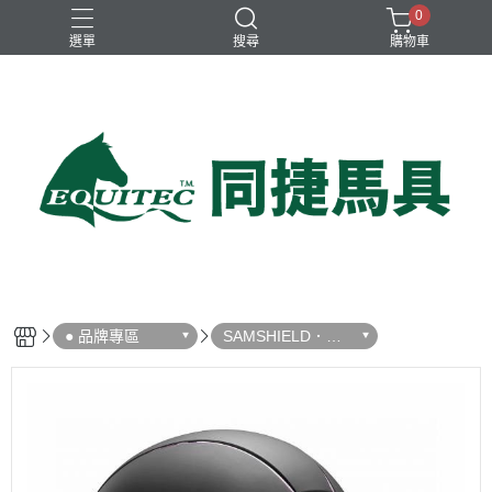
0
選單
搜尋
購物車
兒童比賽馬褲
女用比賽衫
女用比賽馬褲
女用訓練衫
男用比賽衫
● 品牌專區
SAMSHIELD．騎
士帽