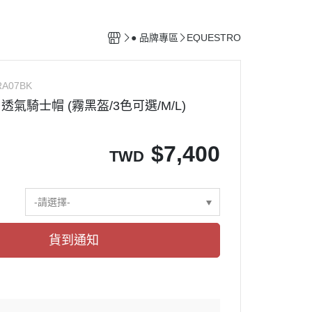
馬廄設備
清潔用具
● 品牌專區
EQUESTRO
配備保養用品
RA07BK
 透氣騎士帽 (霧黑盔/3色可選/M/L)
$
7,400
TWD
-請選擇-
貨到通知