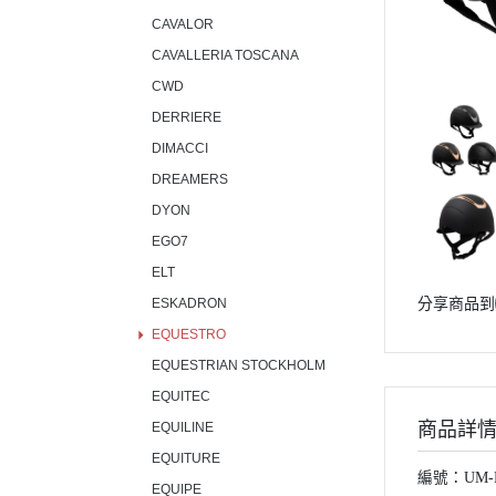
CAVALOR
CAVALLERIA TOSCANA
CWD
DERRIERE
DIMACCI
DREAMERS
DYON
EGO7
ELT
分享商品到
ESKADRON
EQUESTRO
EQUESTRIAN STOCKHOLM
EQUITEC
商品詳
EQUILINE
EQUITURE
編號：UM-R
EQUIPE