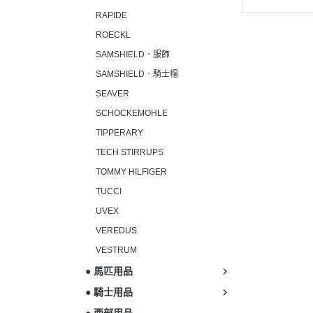
RAPIDE
ROECKL
SAMSHIELD．服飾
SAMSHIELD．騎士帽
SEAVER
SCHOCKEMOHLE
TIPPERARY
TECH STIRRUPS
TOMMY HILFIGER
TUCCI
UVEX
VEREDUS
VESTRUM
● 馬匹用品
● 騎士用品