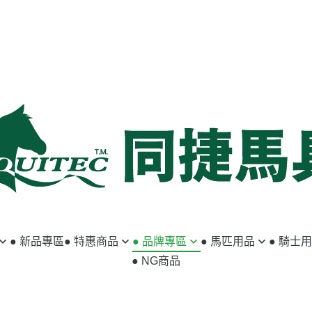
● 新品專區
● 特惠商品
● 品牌專區
● 馬匹用品
● 騎士
● NG商品
馬匹用品
ABSORBINE
籠頭／牽馬繩
小騎士專區
騎士用品
ACAVALLO
韁繩／額革
馬褲／女用