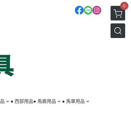
0
用品
● 西部用品
● 馬廄用品
● 馬車用品
蹄鐵／蹄釘
馬車
釘蹄用具
拖車配件