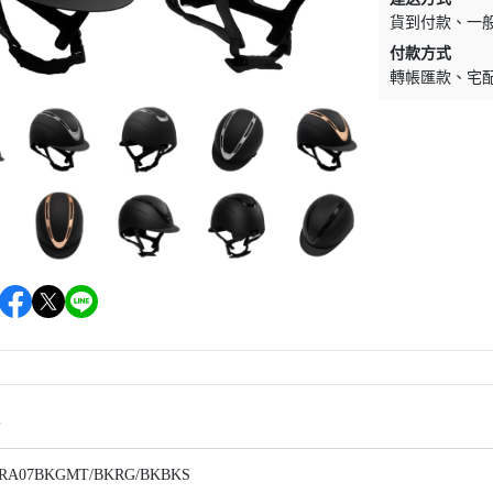
貨到付款
一
EQUESTRO
綜合障礙汗墊
騎馬內褲內衣
付款方式
EQUESTRIAN STOCKHOLM
營養補充食品
馬術用包
轉帳匯款
宅
EQUITEC
馬蹄照護用品
對講機
EQUILINE
防蚊驅蠅用品
飾品／其他
EQUITURE
毛髮皮膚護理
EQUIPE
肌肉關節護理
FABBRI
比賽美容用品
FREEJUMP
餅乾零食
FLEX-ON
馬用玩具
HS SPRENGER
HKM
HV POLO
情
JIN STIRRUP
A07BKGMT/BKRG/BKBKS