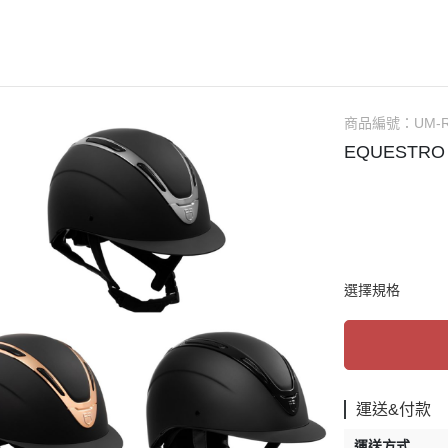
AUBRION
口銜
馬褲／男用
ARIAT
馬鞍
馬褲／童用
ANKY
馬鞍配備／腳鐙／肚帶
騎士帽
BR
矽膠汗墊／羊毛汗墊／緩衝墊
防護背心
商品編號：
UM-
CAVALOR
護蹄 (碗公)
手套
EQUESTRO
CAVALLERIA TOSCANA
護具
綁腿
CWD
運輸護具 (綁腿／馬尾)
短筒馬靴
DERRIERE
繃帶
長筒馬靴／周邊
DIMACCI
耳罩
馬鞭
選擇規格
DREAMERS
馬衣（防蟲／毯衣／保暖）
馬刺／馬刺帶
DYON
調教配備
馬術用襪
EGO7
馬場馬術套組 (汗墊+繃帶)
比賽服飾用品
ELT
綜合障礙套組 (汗墊+護具/耳罩)
休閒服飾用品
運送&付款
ESKADRON
馬場馬術汗墊
皮帶／腰帶
運送方式