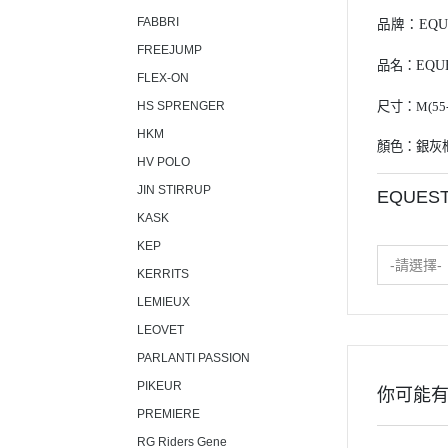
FABBRI
品牌：
EQU
FREEJUMP
品名：
EQU
FLEX-ON
HS SPRENGER
尺寸：M(55-
HKM
顏色：銀灰
HV POLO
JIN STIRRUP
EQUES
KASK
KEP
-請選擇-
KERRITS
LEMIEUX
LEOVET
PARLANTI PASSION
PIKEUR
你可能
PREMIERE
RG Riders Gene