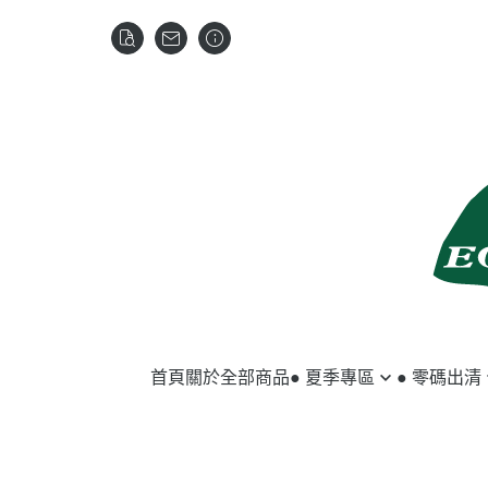
首頁
關於
全部商品
● 夏季專區
● 零碼出清
馬匹用品
夏季服飾
騎士用品
冬季服飾