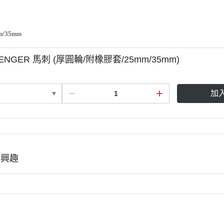
KASK
KEP
KERRITS
m/35mm
LEMIEUX
RENGER 馬刺 (厚圓輪/附橡膠套/25mm/35mm)
LEOVET
PARLANTI PASSION
加
PIKEUR
PREMIERE
RG Riders Gene
RAPIDE
有興趣
ROECKL
SAMSHIELD．服飾
SAMSHIELD．騎士帽
SEAVER