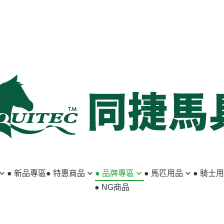
● 新品專區
● 特惠商品
● 品牌專區
● 馬匹用品
● 騎士
● NG商品
馬匹用品
ABSORBINE
籠頭／牽馬繩
小騎士專區
騎士用品
ACAVALLO
韁繩／額革
馬褲／女用