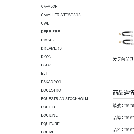
CAVALOR
CAVALLERIA TOSCANA
CWD
DERRIERE
DIMACCI
DREAMERS
DYON
分享商品到
EGO7
ELT
ESKADRON
EQUESTRO
商品詳
EQUESTRIAN STOCKHOLM
編號：HS-RP4
EQUITEC
EQUILINE
品牌：HS SP
EQUITURE
品名：HS S
EQUIPE