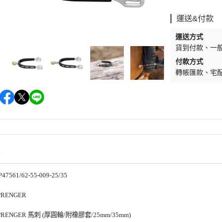
EQUESTRO
綜合障礙汗墊
騎馬內褲內衣
運送&付款
EQUESTRIAN STOCKHOLM
營養補充食品
馬術用包
運送方式
EQUITEC
馬蹄照護用品
對講機
貨到付款
一
EQUILINE
防蚊驅蠅用品
飾品／其他
付款方式
轉帳匯款
宅
EQUITURE
毛髮皮膚護理
EQUIPE
肌肉關節護理
FABBRI
比賽美容用品
FREEJUMP
餅乾零食
FLEX-ON
馬用玩具
情
HS SPRENGER
HKM
7561/62-55-009-25/35
HV POLO
RENGER
JIN STIRRUP
PRENGER 馬刺 (厚圓輪/附橡膠套
/25mm/35mm)