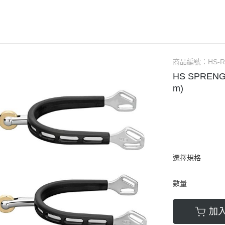
AUBRION
口銜
馬褲／男用
ARIAT
馬鞍
馬褲／童用
ANKY
馬鞍配備／腳鐙／肚帶
騎士帽
BR
矽膠汗墊／羊毛汗墊／緩衝墊
防護背心
商品編號：
HS-R
CAVALOR
護蹄 (碗公)
手套
HS SPREN
CAVALLERIA TOSCANA
護具
綁腿
m)
CWD
運輸護具 (綁腿／馬尾)
短筒馬靴
DERRIERE
繃帶
長筒馬靴／周邊
DIMACCI
耳罩
馬鞭
DREAMERS
馬衣（防蟲／毯衣／保暖）
馬刺／馬刺帶
選擇規格
DYON
調教配備
馬術用襪
數量
EGO7
馬場馬術套組 (汗墊+繃帶)
比賽服飾用品
ELT
綜合障礙套組 (汗墊+護具/耳罩)
休閒服飾用品
加
ESKADRON
馬場馬術汗墊
皮帶／腰帶