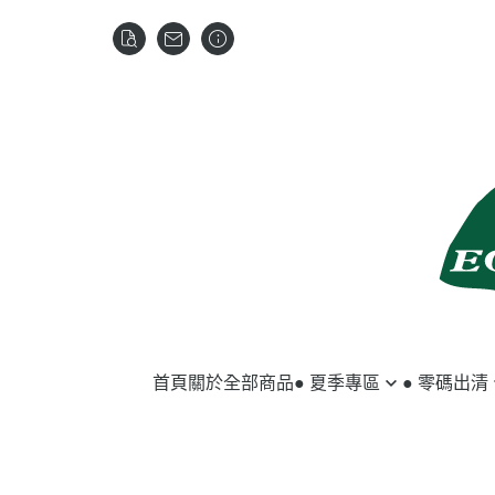
首頁
關於
全部商品
● 夏季專區
● 零碼出清
馬匹用品
夏季服飾
騎士用品
冬季服飾