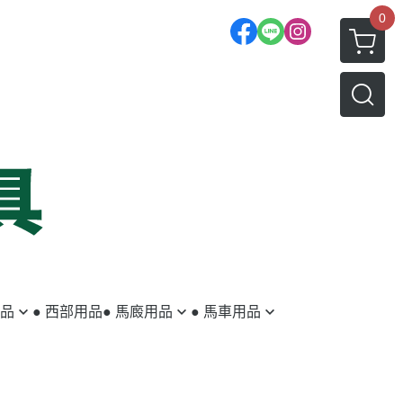
0
用品
● 西部用品
● 馬廄用品
● 馬車用品
蹄鐵／蹄釘
馬車
釘蹄用具
拖車配件