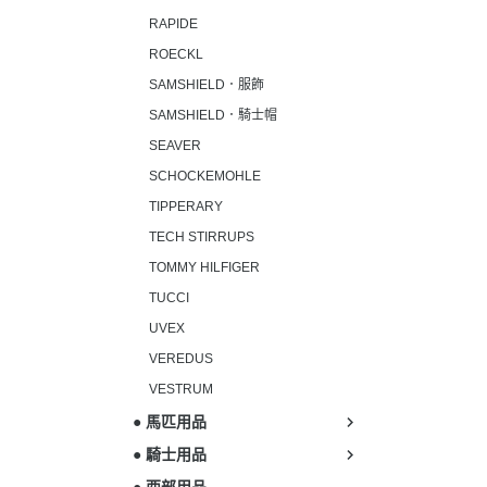
RAPIDE
ROECKL
SAMSHIELD．服飾
SAMSHIELD．騎士帽
SEAVER
SCHOCKEMOHLE
TIPPERARY
TECH STIRRUPS
TOMMY HILFIGER
TUCCI
UVEX
VEREDUS
VESTRUM
● 馬匹用品
● 騎士用品