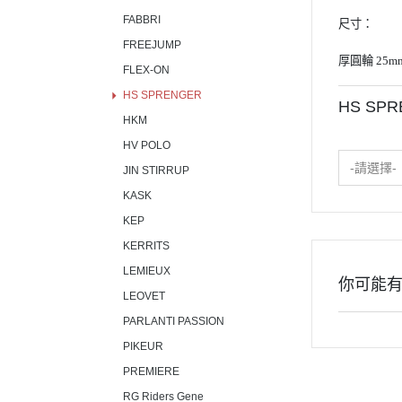
FABBRI
尺寸：
FREEJUMP
厚圓輪 25
m
FLEX-ON
HS SPRENGER
HS SP
HKM
HV POLO
-請選擇-
JIN STIRRUP
KASK
KEP
KERRITS
LEMIEUX
你可能
LEOVET
PARLANTI PASSION
PIKEUR
PREMIERE
RG Riders Gene