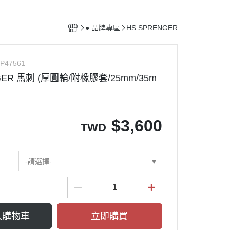
馬廄設備
清潔用具
● 品牌專區
HS SPRENGER
配備保養用品
P47561
GER 馬刺 (厚圓輪/附橡膠套/25mm/35m
$
3,600
TWD
-請選擇-
入購物車
立即購買