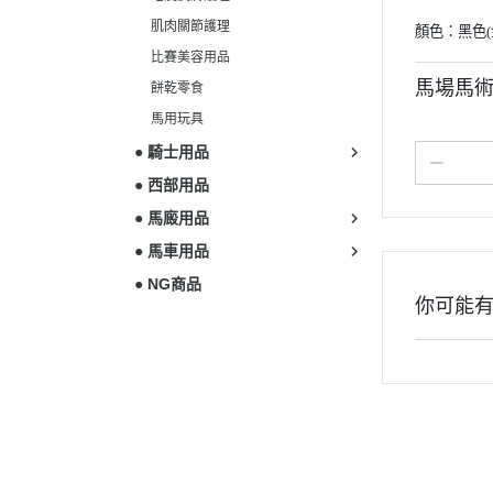
肌肉關節護理
顏色：黑色(
比賽美容用品
馬場馬術
餅乾零食
馬用玩具
● 騎士用品
● 西部用品
● 馬廄用品
● 馬車用品
● NG商品
你可能