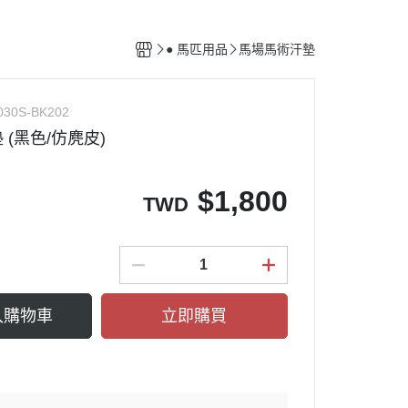
馬廄設備
清潔用具
● 馬匹用品
馬場馬術汗墊
配備保養用品
030S-BK202
(黑色/仿麂皮)
$
1,800
TWD
入購物車
立即購買