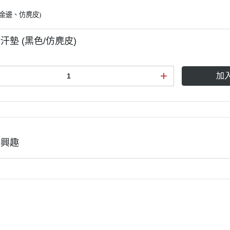
KASK
金邊、仿麂皮)
KEP
KERRITS
汗墊 (黑色/仿麂皮)
LEMIEUX
LEOVET
加
PARLANTI PASSION
PIKEUR
PREMIERE
RG Riders Gene
有興趣
RAPIDE
ROECKL
SAMSHIELD．服飾
SAMSHIELD．騎士帽
SEAVER