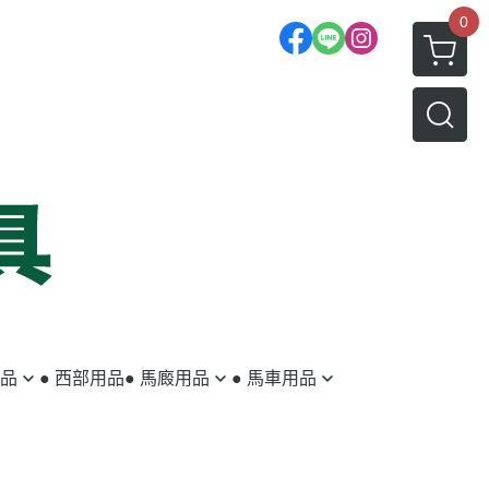
0
用品
● 西部用品
● 馬廄用品
● 馬車用品
蹄鐵／蹄釘
馬車
釘蹄用具
拖車配件