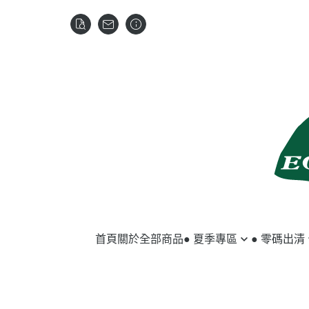
首頁
關於
全部商品
● 夏季專區
● 零碼出清
馬匹用品
夏季服飾
騎士用品
冬季服飾