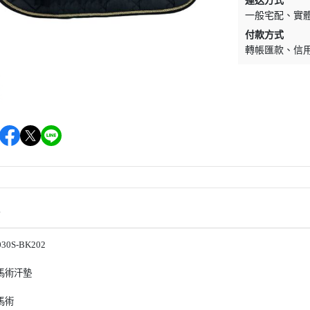
運送方式
EQUESTRO
綜合障礙汗墊
騎馬內褲內衣
一般宅配
實
付款方式
EQUESTRIAN STOCKHOLM
營養補充食品
馬術用包
轉帳匯款
信
EQUITEC
馬蹄照護用品
對講機
EQUILINE
防蚊驅蠅用品
飾品／其他
EQUITURE
毛髮皮膚護理
EQUIPE
肌肉關節護理
FABBRI
比賽美容用品
FREEJUMP
餅乾零食
FLEX-ON
馬用玩具
情
HS SPRENGER
HKM
030S-BK202
HV POLO
馬術汗墊
JIN STIRRUP
馬術