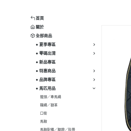
首頁
關於
全部商品
● 夏季專區
● 零碼出清
● 新品專區
● 特惠商品
● 品牌專區
● 馬匹用品
籠頭／牽馬繩
韁繩／額革
口銜
馬鞍
馬鞍配備／腳鐙／肚帶