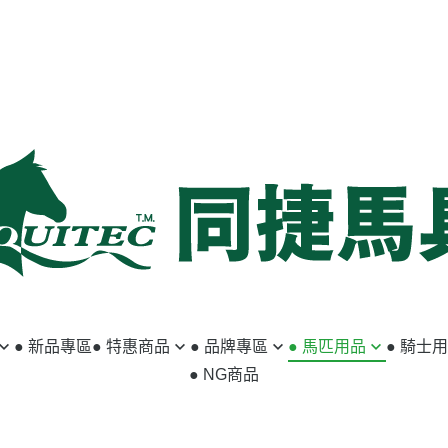
● 新品專區
● 特惠商品
● 品牌專區
● 馬匹用品
● 騎士
● NG商品
馬匹用品
ABSORBINE
籠頭／牽馬繩
小騎士專區
騎士用品
ACAVALLO
韁繩／額革
馬褲／女用