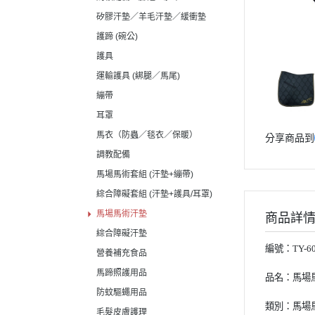
矽膠汗墊／羊毛汗墊／緩衝墊
護蹄 (碗公)
護具
運輸護具 (綁腿／馬尾)
繃帶
耳罩
馬衣（防蟲／毯衣／保暖）
分享商品到
調教配備
馬場馬術套組 (汗墊+繃帶)
綜合障礙套組 (汗墊+護具/耳罩)
馬場馬術汗墊
商品詳
綜合障礙汗墊
編號：
TY-6
營養補充食品
馬蹄照護用品
品名：馬場
防蚊驅蠅用品
類別：馬場
毛髮皮膚護理