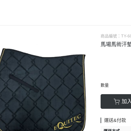
AUBRION
口銜
馬褲／男用
ARIAT
馬鞍
馬褲／童用
ANKY
馬鞍配備／腳鐙／肚帶
騎士帽
BR
矽膠汗墊／羊毛汗墊／緩衝墊
防護背心
商品編號：
TY-6
CAVALOR
護蹄 (碗公)
手套
馬場馬術汗墊 
CAVALLERIA TOSCANA
護具
綁腿
CWD
運輸護具 (綁腿／馬尾)
短筒馬靴
DERRIERE
繃帶
長筒馬靴／周邊
DIMACCI
耳罩
馬鞭
數量
DREAMERS
馬衣（防蟲／毯衣／保暖）
馬刺／馬刺帶
DYON
調教配備
馬術用襪
加
EGO7
馬場馬術套組 (汗墊+繃帶)
比賽服飾用品
ELT
綜合障礙套組 (汗墊+護具/耳罩)
休閒服飾用品
運送&付款
ESKADRON
馬場馬術汗墊
皮帶／腰帶