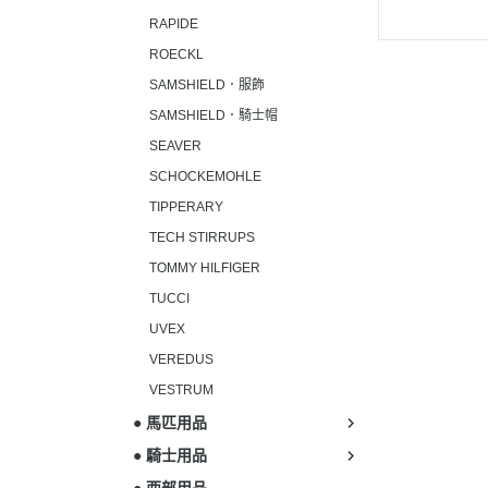
RAPIDE
ROECKL
SAMSHIELD．服飾
SAMSHIELD．騎士帽
SEAVER
SCHOCKEMOHLE
TIPPERARY
TECH STIRRUPS
TOMMY HILFIGER
TUCCI
UVEX
VEREDUS
VESTRUM
● 馬匹用品
● 騎士用品