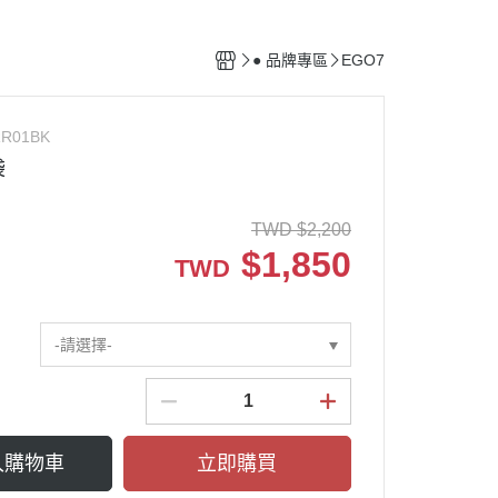
馬廄設備
清潔用具
● 品牌專區
EGO7
配備保養用品
RR01BK
袋
TWD
$
2,200
$
1,850
TWD
-請選擇-
入購物車
立即購買