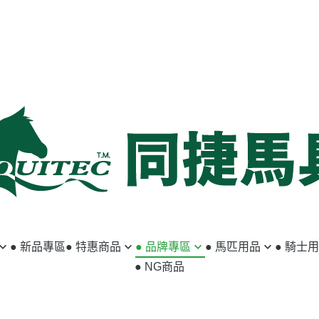
● 新品專區
● 特惠商品
● 品牌專區
● 馬匹用品
● 騎士
● NG商品
馬匹用品
ABSORBINE
籠頭／牽馬繩
小騎士專區
騎士用品
ACAVALLO
韁繩／額革
馬褲／女用