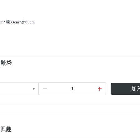
KASK
KEP
KERRITS
m*深33cm*高60cm
LEMIEUX
LEOVET
PARLANTI PASSION
PIKEUR
長靴袋
PREMIERE
RG Riders Gene
加
RAPIDE
ROECKL
SAMSHIELD．服飾
SAMSHIELD．騎士帽
有興趣
SEAVER