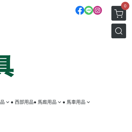
0
用品
● 西部用品
● 馬廄用品
● 馬車用品
蹄鐵／蹄釘
馬車
釘蹄用具
拖車配件