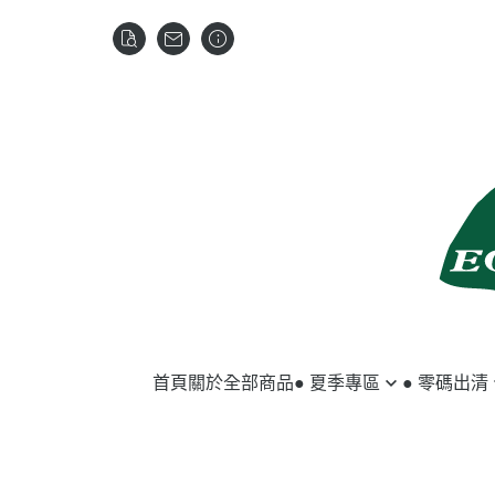
首頁
關於
全部商品
● 夏季專區
● 零碼出清
馬匹用品
夏季服飾
騎士用品
冬季服飾