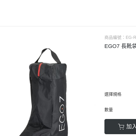
AUBRION
口銜
馬褲／男用
ARIAT
馬鞍
馬褲／童用
ANKY
馬鞍配備／腳鐙／肚帶
騎士帽
BR
矽膠汗墊／羊毛汗墊／緩衝墊
防護背心
商品編號：
EG-
CAVALOR
護蹄 (碗公)
手套
EGO7 長靴
CAVALLERIA TOSCANA
護具
綁腿
CWD
運輸護具 (綁腿／馬尾)
短筒馬靴
DERRIERE
繃帶
長筒馬靴／周邊
DIMACCI
耳罩
馬鞭
DREAMERS
馬衣（防蟲／毯衣／保暖）
馬刺／馬刺帶
選擇規格
DYON
調教配備
馬術用襪
數量
EGO7
馬場馬術套組 (汗墊+繃帶)
比賽服飾用品
ELT
綜合障礙套組 (汗墊+護具/耳罩)
休閒服飾用品
加
ESKADRON
馬場馬術汗墊
皮帶／腰帶