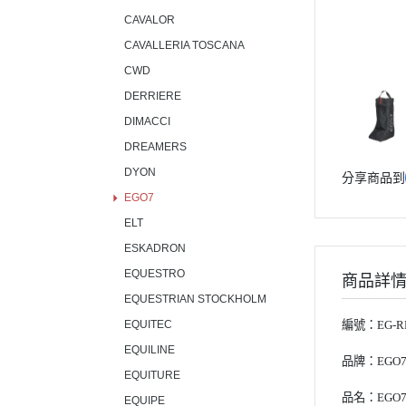
CAVALOR
CAVALLERIA TOSCANA
CWD
DERRIERE
DIMACCI
DREAMERS
DYON
分享商品到
EGO7
ELT
ESKADRON
EQUESTRO
商品詳
EQUESTRIAN STOCKHOLM
EQUITEC
編號：EG-R
EQUILINE
品牌：
EGO
EQUITURE
品名：EGO
EQUIPE