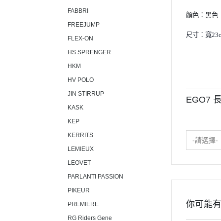
FABBRI
顏色：黑色
FREEJUMP
尺寸：寬23c
FLEX-ON
HS SPRENGER
HKM
HV POLO
JIN STIRRUP
EGO7 
KASK
KEP
KERRITS
-請選擇-
LEMIEUX
LEOVET
PARLANTI PASSION
PIKEUR
你可能
PREMIERE
RG Riders Gene