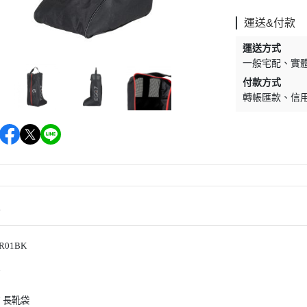
EQUESTRO
綜合障礙汗墊
騎馬內褲內衣
運送&付款
EQUESTRIAN STOCKHOLM
營養補充食品
馬術用包
運送方式
EQUITEC
馬蹄照護用品
對講機
一般宅配
實
EQUILINE
防蚊驅蠅用品
飾品／其他
付款方式
轉帳匯款
信
EQUITURE
毛髮皮膚護理
EQUIPE
肌肉關節護理
FABBRI
比賽美容用品
FREEJUMP
餅乾零食
FLEX-ON
馬用玩具
情
HS SPRENGER
HKM
R01BK
HV POLO
7
JIN STIRRUP
7 長靴袋